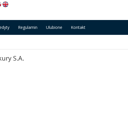
edyty
Regulamin
Ulubione
Kontakt
ury S.A.