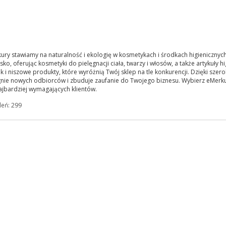
ry stawiamy na naturalność i ekologię w kosmetykach i środkach higienicznych
ko, oferując kosmetyki do pielęgnacji ciała, twarzy i włosów, a także artykuły 
ak i niszowe produkty, które wyróżnią Twój sklep na tle konkurencji. Dzięki szer
gnie nowych odbiorców i zbuduje zaufanie do Twojego biznesu. Wybierz eMerku
ajbardziej wymagających klientów.
leń: 299