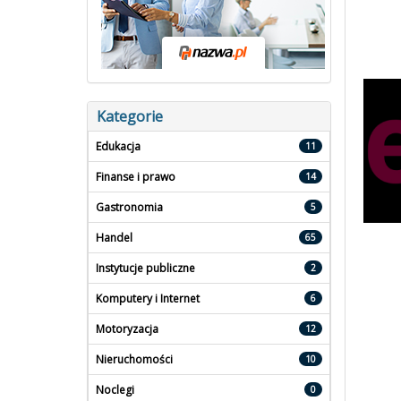
Kategorie
Edukacja
11
Finanse i prawo
14
Gastronomia
5
Handel
65
Instytucje publiczne
2
Komputery i Internet
6
Motoryzacja
12
Nieruchomości
10
Noclegi
0