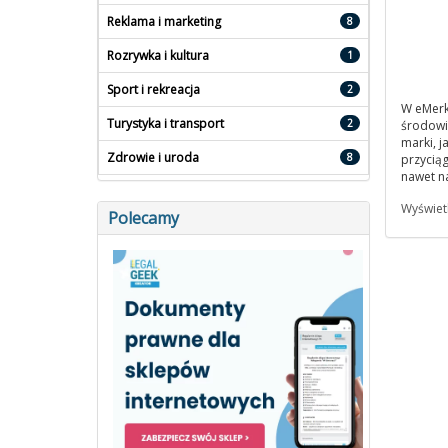
Reklama i marketing
8
Rozrywka i kultura
1
Sport i rekreacja
2
W eMerku
Turystyka i transport
2
środowis
marki, j
Zdrowie i uroda
8
przycią
nawet n
Wyświet
Polecamy