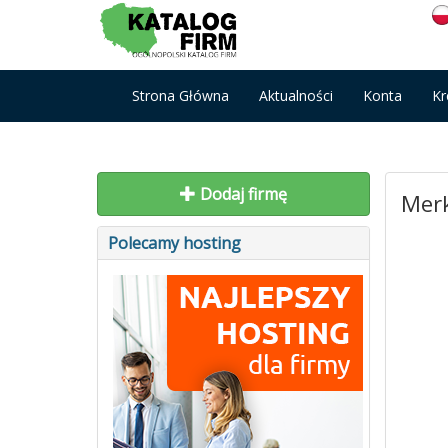
Strona Główna
Aktualności
Konta
Kr
Dodaj firmę
Merk
Polecamy hosting