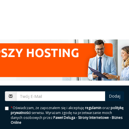
Dodaj
*
Oświadczam, że zapoznałem się i akceptuję
regulamin
oraz
politykę
prywatności
serwisu. Wyrażam zgodę na przetwarzanie moich
danych osobowych przez
Paweł Deluga - Strony Internetowe - Biznes
Online