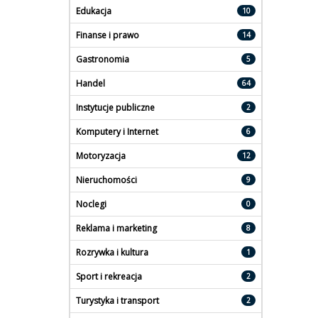
Edukacja
10
Finanse i prawo
14
Gastronomia
5
Handel
64
Instytucje publiczne
2
Komputery i Internet
6
Motoryzacja
12
Nieruchomości
9
Noclegi
0
Reklama i marketing
8
Rozrywka i kultura
1
Sport i rekreacja
2
Turystyka i transport
2