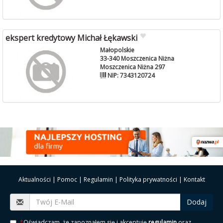
ekspert kredytowy Michał Łękawski
Małopolskie
33-340 Moszczenica Niżna
Moszczenica Niżna 297
NIP: 7343120724
Aktualności
|
Pomoc
|
Regulamin
|
Polityka prywatności
|
Kontakt
Dodaj
*
Oświadczam, że zapoznałem się i akceptuję
regulamin
oraz